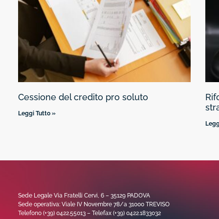
Cessione del credito pro soluto
Rif
str
Leggi Tutto »
Legg
Sede Legale Via Fratelli Cervi, 6 – 35129 PADOVA
Sede operativa: Viale IV Novembre 78/a 31000 TREVISO
Telefono (+39) 0422.55013 – Telefax (+39) 0422.1833032