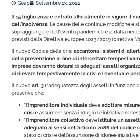
Geap
Settembre 13, 2022
Il
15 luglio 2022 è entrato ufficialmente in vigore il n
dell’insolvenza
. Le cause delle continue modifiche e sli
sopraggiungere dell’evento pandemico e 2. dalla necessi
previsti dalla Direttiva europea 1023/2019 (direttiva “
I
Il nuovo Codice della crisi
accantona i sistemi di aller
della prevenzione al fine di intercettare tempestivame
imprese dovranno dotarsi
di
adeguati assetti organizza
di rilevare tempestivamente la crisi e l’eventuale per
Il nuovo
art. 3
(“adeguatezza degli assetti in funzione de
prescrive che:
“l’
imprenditore individuale
deve
adottare misure
crisi
e assumere senza indugio le iniziative necessa
“l’
imprenditore collettivo
deve
istituire un asse
adeguato ai sensi dell’articolo 2086 del codice c
stato di crisi e dell’assunzione di idonee iniziative.