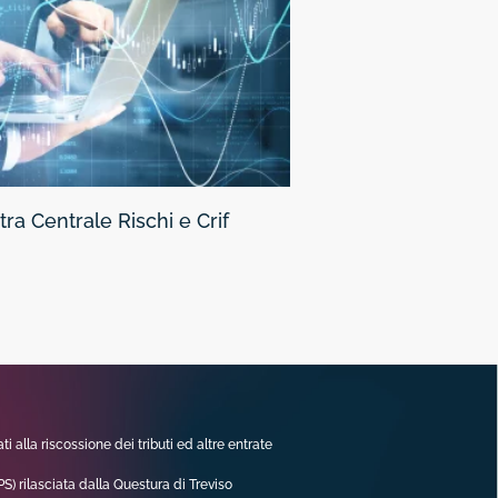
tra Centrale Rischi e Crif
ati alla riscossione dei tributi ed altre entrate
S) rilasciata dalla Questura di Treviso