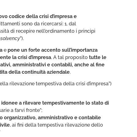
uovo codice della crisi d’impresa e
ttamenti sono da ricercarsi: 1. dal
tà di recepire nell’ordinamento i principi
nsolvency
”).
ta
e
pone un forte accento sull’importanza
nte la crisi d’impresa
. A tal proposito
tutte le
tivi, amministrativi e contabili, anche al fine
dita della continuità aziendale
.
lla rilevazione tempestiva della crisi d’impresa”)
 idonee a rilevare tempestivamente lo stato di
rie a farvi fronte”;
tto organizzativo, amministrativo e contabile
ivile
, ai fini della tempestiva rilevazione dello
”