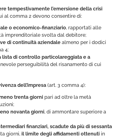
dere tempestivamente l’emersione della crisi
cui al comma 2 devono consentire di:
niale o economico-finanziario
, rapportati alle
ità imprenditoriale svolta dal debitore;
tive di continuità aziendale
almeno per i dodici
a 4;
 lista di controllo particolareggiata
e a
ionevole perseguibilità del risanamento di cui
vivenza dell’impresa
(art. 3 comma 4):
lmeno trenta giorni
pari ad oltre la metà
uzioni;
lmeno novanta giorni
, di ammontare superiore a
ntermediari finanziari, scadute da più di sessanta
ta giorni,
il limite degli affidamenti ottenuti
in