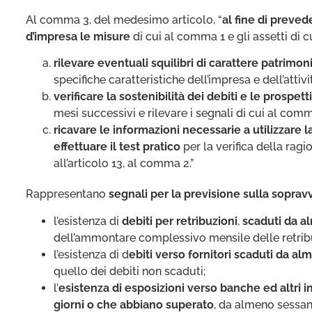
Al comma 3, del medesimo articolo, “
al fine di preve
d’impresa le misure
di cui al comma 1 e gli assetti di 
rilevare eventuali squilibri di carattere patrimo
specifiche caratteristiche dell’impresa e dell’attiv
verificare la sostenibilità dei debiti e le prospet
mesi successivi e rilevare i segnali di cui al comm
ricavare le informazioni necessarie a utilizzare la
effettuare il test pratico
per la verifica della rag
all’articolo 13, al comma 2.”
Rappresentano
segnali per la previsione sulla soprav
l’esistenza di
debiti per retribuzioni
,
scaduti da a
dell’ammontare complessivo mensile delle retrib
l’esistenza di d
ebiti verso fornitori scaduti da a
quello dei debiti non scaduti;
l’
esistenza di esposizioni verso banche ed altri i
giorni o che abbiano superato
, da almeno sessan