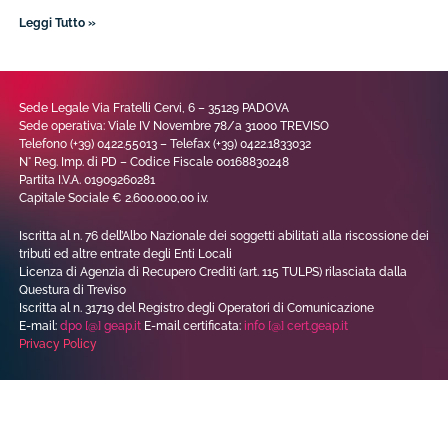
Leggi Tutto »
Sede Legale Via Fratelli Cervi, 6 – 35129 PADOVA
Sede operativa: Viale IV Novembre 78/a 31000 TREVISO
Telefono (+39) 0422.55013 – Telefax (+39) 0422.1833032
N° Reg. Imp. di PD – Codice Fiscale 00168830248
Partita I.V.A. 01909260281
Capitale Sociale € 2.600.000,00 i.v.
Iscritta al n. 76 dell’Albo Nazionale dei soggetti abilitati alla riscossione dei
tributi ed altre entrate degli Enti Locali
Licenza di Agenzia di Recupero Crediti (art. 115 TULPS) rilasciata dalla
Questura di Treviso
Iscritta al n. 31719 del Registro degli Operatori di Comunicazione
E-mail:
dpo [@] geap.it
E-mail certificata:
info [@] cert.geap.it
Privacy Policy